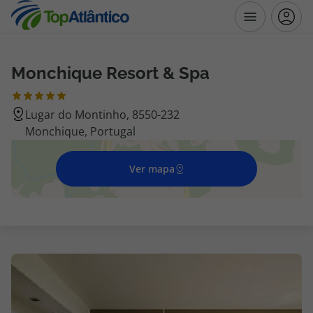
Monchique Resort & Spa
Destinos
Lugar do Montinho, 8550-232
Voos
Monchique, Portugal
Hotéis
Ver mapa
Voos + Hotel
Pacotes de Férias
Disneyland ® Paris
Escapadinhas