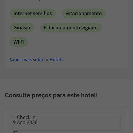
oferecem vistas ininterruptas sobre as montanhas
topatlantico@topatlantico.com
e o oceano e dispõem de muita luz natural, graças
Internet sem fios
Estacionamento
às janelas do chão ao teto.
Ginásio
Estacionamento vigiado
Wi-Fi
Saber mais sobre o Hotel
Consulte preços para este hotel!
Check In