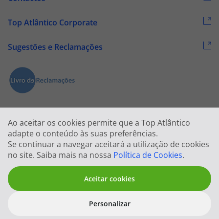
Top Atlântico Corporate
Sugestões e Reclamações
Ao aceitar os cookies permite que a Top Atlântico
adapte o conteúdo às suas preferências.
Se continuar a navegar aceitará a utilização de cookies
2026 © Todos os direitos reservados:
Top Atlântico, Viagens e Turismo
no site. Saiba mais na nossa
Política de Cookies
.
S.A. – RNAVT 1833
Aceitar cookies
Personalizar