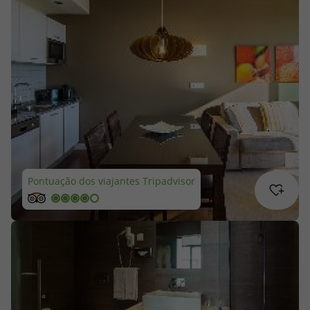
Cruzeiros
Promoções
Especialistas
Cheque Viagem
Rede de Lojas
Pontuação dos viajantes Tripadvisor
Blog TopViagens
Área de Cliente