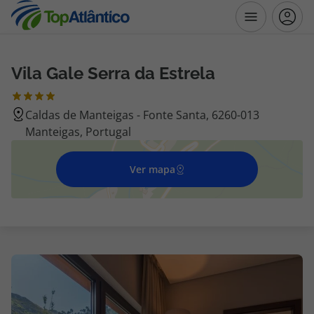
Vila Gale Serra da Estrela
Destinos
Caldas de Manteigas - Fonte Santa, 6260-013
Voos
Manteigas, Portugal
Hotéis
Ver mapa
Voos + Hotel
Pacotes de Férias
Disneyland ® Paris
Escapadinhas