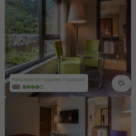
Cruzeiros
Promoções
Especialistas
Cheque Viagem
Rede de Lojas
Pontuação dos viajantes Tripadvisor
Blog TopViagens
Área de Cliente