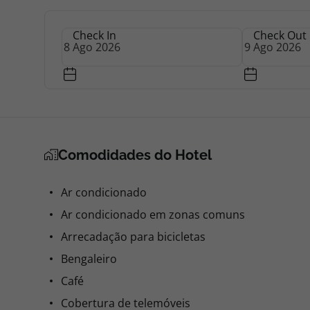
Check In
Check Out
Quarto 1 - 2 Adultos
Duplo - V. Montanha
Pequeno Almoço
Não reembolsável