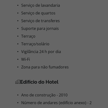
Comodidades do Hotel
Ar condicionado
Ar condicionado em zonas comuns
Arrecadação para bicicletas
Bengaleiro
Café
Cobertura de telemóveis
Cofre
Detetor de incêndios
Equipa multilingue