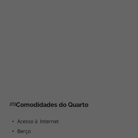
Restaurantes/Bares
Almoço como menu
Comida dietética
Comida sem glúten
Comida vegetariana
Jantar como menu
Pequeno-almoço
Pequeno-almoço continental
Pequeno-almoço e almoço
Pequeno-almoço e jantar