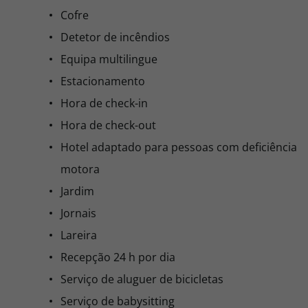
Suite
Pequeno Almoço
Não reembolsável
Suite
Pequeno Almoço
Não reembolsável