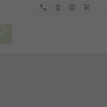
Área de Cliente
Agências
Contactos
Apoio ao cliente em Portugal
218 925 471
Apoio ao cliente no Estrangeiro