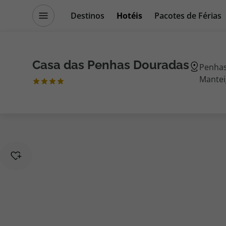
Destinos
Hotéis
Pacotes de Férias
Promoções
Blog TopViagens
Casa das Penhas Douradas
Penhas
Mantei
Destinos
Escapadi
Voos
Cruzeiros
Hotéis
Promoçõe
Voos + Hotel
Especialis