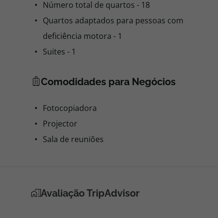
Estacionamento
Hora de check-in
Hora de check-out
Hotel adaptado para pessoas com deficiência
motora
Jardim
Jornais
Lareira
Recepção 24 h por dia
Serviço de aluguer de bicicletas
Serviço de babysitting
Serviço de lavandaria
Serviço de quartos
Serviço de transferes