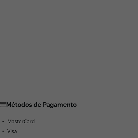
Comodidades de Lazer
Bar
Centro de Spa e Wellness
Chapéus-de-sol
Espreguiçadeiras
Hidromassagem
Massagens
Ofertas de Spa
Piscina interior aquecida - 1
Sala de televisão