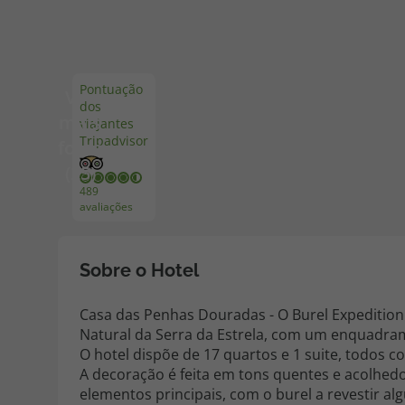
Pacotes de Férias
Cheque V
Pontuação
Ver
dos
Disneyland ® Paris
Blog TopV
mais
viajantes
Tripadvisor
fotos
(25)
489
avaliações
Sobre o Hotel
Casa das Penhas Douradas - O Burel Expedition
Natural da Serra da Estrela, com um enquadram
O hotel dispõe de 17 quartos e 1 suite, todos 
A decoração é feita em tons quentes e acolhedo
elementos principais, com o burel a revestir a