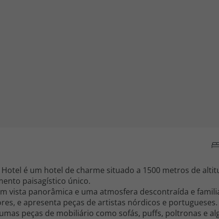
iagem
iagens
 Hotel é um hotel de charme situado a 1500 metros de alti
ento paisagístico único.
com vista panorâmica e uma atmosfera descontraída e famili
res, e apresenta peças de artistas nórdicos e portugueses.
lgumas peças de mobiliário como sofás, puffs, poltronas e a