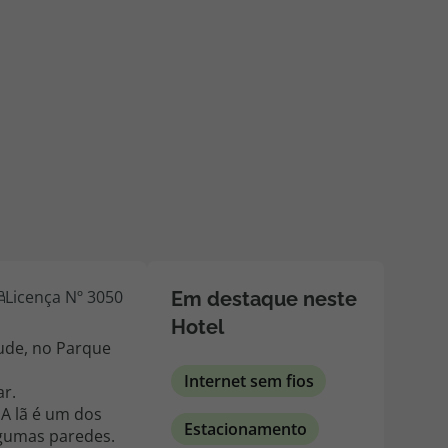
218 925 471
A sua agência de viagens Top Atlântico tem a preocupação de
estar sempre mais perto de si, para maior comodidade e total
facilidade na marcação das suas viagens, tem ainda ao seu
dispor o nosso call center a funcionar todos os dias úteis das
10:00 às 20:00 e Sábado das 10:00 às 14:00.
Licença Nº 3050
Em destaque neste
Hotel
tude, no Parque
Internet sem fios
ar.
 A lã é um dos
Estacionamento
lgumas paredes.