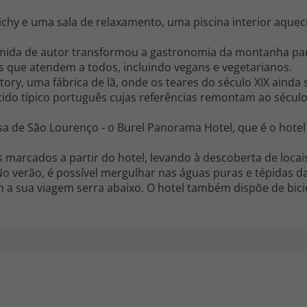
hy e uma sala de relaxamento, uma piscina interior aquec
mida de autor transformou a gastronomia da montanha par
 que atendem a todos, incluindo vegans e vegetarianos.
ctory, uma fábrica de lã, onde os teares do século XIX ainda
cido típico português cujas referências remontam ao século 
sa de São Lourenço - o Burel Panorama Hotel, que é o hotel 
marcados a partir do hotel, levando à descoberta de locai
 No verão, é possível mergulhar nas águas puras e tépidas d
am a sua viagem serra abaixo. O hotel também dispõe de bici