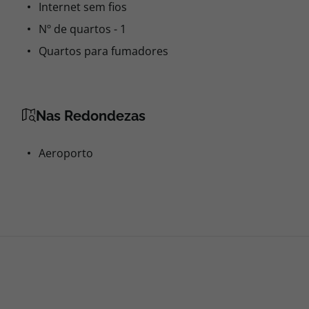
Pequeno-almoço em buffet
Pequeno-almoço quente
Petiscos
Piquenique