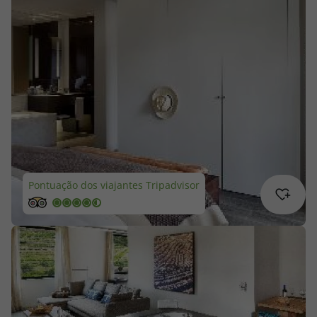
Cruzeiros
Promoções
Especialistas
Cheque Viagem
Rede de Lojas
Pontuação dos viajantes Tripadvisor
Blog TopViagens
Área de Cliente