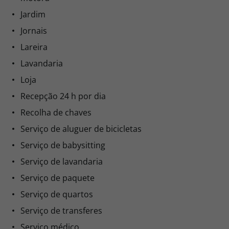
Hotel adaptado para pessoas com deficiência
Não reembolsável
motora
0,00
0,00
Jardim
Jornais
0,00€ por pessoa
Lareira
Comprar
Lavandaria
Loja
Ver mais opções (
45
)
Recepção 24 h por dia
Recolha de chaves
Serviço de aluguer de bicicletas
Serviço de babysitting
Serviço de lavandaria
Serviço de paquete
Serviço de quartos