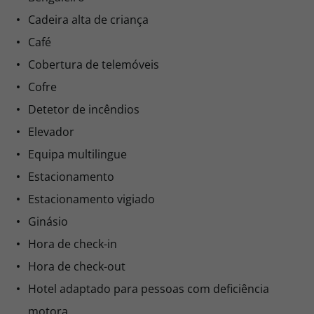
Arrecadação para bicicletas
0,00€ por pessoa
Bengaleiro
Comprar
Cadeira alta de criança
Café
Cobertura de telemóveis
Quinta Deluxe
Cofre
Só Alojamento
Não reembolsável
Detetor de incêndios
Elevador
0,00
0,00
Equipa multilingue
0,00€ por pessoa
Estacionamento
Estacionamento vigiado
Comprar
Ginásio
Hora de check-in
Duplo Deluxe Quinta
Hora de check-out
Pequeno Almoço