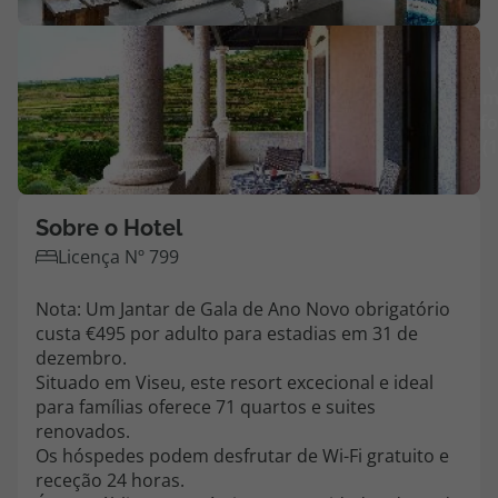
Agências
V
m
Contactos
fo
(
Apoio ao cliente em Portugal
218 925 471
Custo de uma chamada para a rede fixa nacional.
Sobre o Hotel
Apoio ao cliente no Estrangeiro
Licença Nº 799
218 925 471
Nota: Um Jantar de Gala de Ano Novo obrigatório
Custo de uma chamada para a rede fixa nacional.
custa €495 por adulto para estadias em 31 de
A sua agência de viagens Top Atlântico tem a preocupação de estar
dezembro.
sempre mais perto de si, para maior comodidade e total facilidade
Situado em Viseu, este resort excecional e ideal
na marcação das suas viagens, tem ainda ao seu dispor o nosso call
para famílias oferece 71 quartos e suites
center a funcionar todos os dias úteis das 10:00 às 20:00 e Sábado
renovados.
das 10:00 às 14:00.
Os hóspedes podem desfrutar de Wi-Fi gratuito e
receção 24 horas.