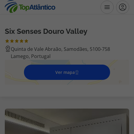
Six Senses Douro Valley
Destinos
Quinta de Vale Abraão, Samodães, 5100-758
Voos
Lamego, Portugal
Hotéis
Ver mapa
Voos + Hotel
Pacotes de Férias
Disneyland ® Paris
Escapadinhas