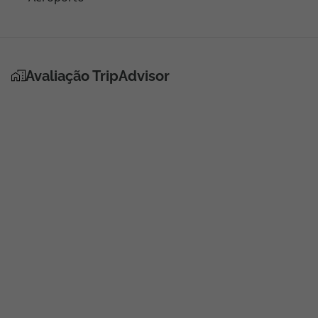
Aeroporto
Avaliação TripAdvisor