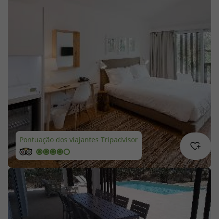
Cruzeiros
Promoções
Especialistas
Cheque Viagem
Rede de Lojas
Pontuação dos viajantes Tripadvisor
Blog TopViagens
Área de Cliente