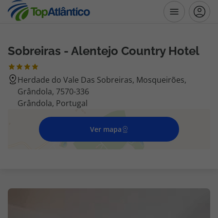
Sobreiras - Alentejo Country Hotel
Destinos
Herdade do Vale Das Sobreiras, Mosqueirões,
Voos
Grândola, 7570-336
Grândola, Portugal
Hotéis
Ver mapa
Voos + Hotel
Pacotes de Férias
Disneyland ® Paris
Escapadinhas