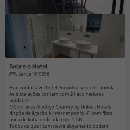
Agências
V
Contactos
m
fo
Apoio ao cliente em Portugal
(
218 925 471
Custo de uma chamada para a rede fixa nacional.
Apoio ao cliente no Estrangeiro
Sobre o Hotel
218 925 471
Licença Nº 5898
Custo de uma chamada para a rede fixa nacional.
Este confortável hotel encontra-se em Grandola.
A sua agência de viagens Top Atlântico tem a preocupação de estar
As instalações contam com 24 acolhedoras
sempre mais perto de si, para maior comodidade e total facilidade
unidades.
na marcação das suas viagens, tem ainda ao seu dispor o nosso call
O Sobreiras Alentejo Country by Unlock Hotels
center a funcionar todos os dias úteis das 10:00 às 20:00 e Sábado
das 10:00 às 14:00.
dispõe de ligação à internet por Wi-Fi com fibra
ótica de linha dedicada com 1 GB.
Todos os que ficam neste alojamento podem