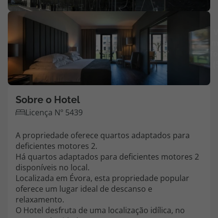
Agências
V
m
Contactos
fo
(
Apoio ao cliente em Portugal
218 925 471
Custo de uma chamada para a rede fixa nacional.
Sobre o Hotel
Apoio ao cliente no Estrangeiro
Licença Nº 5439
218 925 471
A propriedade oferece quartos adaptados para
Custo de uma chamada para a rede fixa nacional.
deficientes motores 2.
A sua agência de viagens Top Atlântico tem a preocupação de estar
Há quartos adaptados para deficientes motores 2
sempre mais perto de si, para maior comodidade e total facilidade
disponíveis no local.
na marcação das suas viagens, tem ainda ao seu dispor o nosso call
Localizada em Évora, esta propriedade popular
center a funcionar todos os dias úteis das 10:00 às 20:00 e Sábado
oferece um lugar ideal de descanso e
das 10:00 às 14:00.
relaxamento.
O Hotel desfruta de uma localização idílica, no