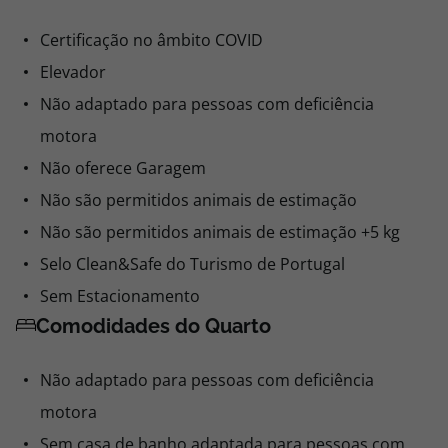
Comodidades do Hotel
Twin
Pequeno Almoço
Certificação no âmbito COVID
Não reembolsável
Elevador
0,00
Não adaptado para pessoas com deficiência
0,00
motora
0,00€ por pessoa
Não oferece Garagem
Comprar
Não são permitidos animais de estimação
Não são permitidos animais de estimação +5 kg
Selo Clean&Safe do Turismo de Portugal
Twin - Cama Extra Criança
Sem Estacionamento
Pequeno Almoço
Não reembolsável
Comodidades do Quarto
0,00
Não adaptado para pessoas com deficiência
0,00