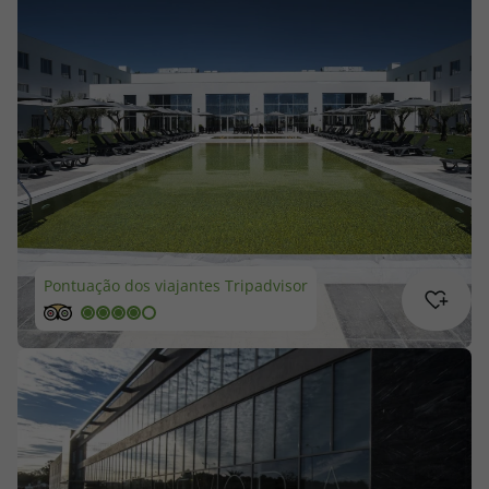
Cruzeiros
Promoções
Especialistas
Cheque Viagem
Rede de Lojas
Pontuação dos viajantes Tripadvisor
Blog TopViagens
Área de Cliente