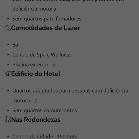
motora
0,00€ por pessoa
Sem casa de banho adaptada para pessoas com
Comprar
deficiência motora
Sem quartos para fumadores
Duplo,
Comodidades de Lazer
Pequeno Almoço
Não reembolsável
Bar
171,00
Centro de Spa e Wellness
Piscina exterior - 2
85,50€ por pessoa
Edifício do Hotel
Comprar
Quartos adaptados para pessoas com deficiência
motora - 2
Ver mais opções (
48
)
Sem quartos comunicantes
Nas Redondezas