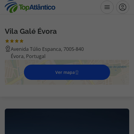
Vila Galé Évora
Destinos
Avenida Túlio Espanca, 7005-840
Voos
Évora, Portugal
Hotéis
Ver mapa
Voos + Hotel
Pacotes de Férias
Disneyland ® Paris
Escapadinhas