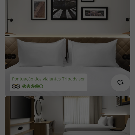
Cruzeiros
Promoções
Especialistas
Cheque Viagem
Rede de Lojas
Pontuação dos viajantes Tripadvisor
Blog TopViagens
Área de Cliente