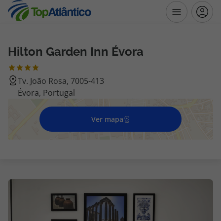
Hilton Garden Inn Évora
Destinos
Tv. João Rosa, 7005-413
Voos
Évora, Portugal
Hotéis
Ver mapa
Voos + Hotel
Pacotes de Férias
Disneyland ® Paris
Escapadinhas