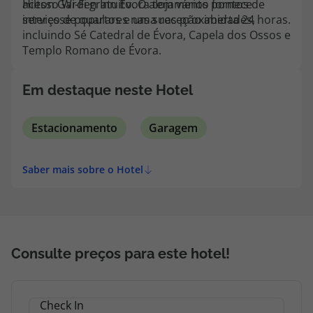
acesso Wi-Fi gratuito. O alojamento fornece
Hilton Garden Inn Evora tem vários pontos de
topatlantico@topatlantico.com
serviço de quartos e uma receção aberta 24 horas.
interesse populares nas suas proximidades,
incluindo Sé Catedral de Évora, Capela dos Ossos e
Templo Romano de Évora.
Em destaque neste Hotel
Estacionamento
Garagem
Saber mais sobre o Hotel
Consulte preços para este hotel!
Check In