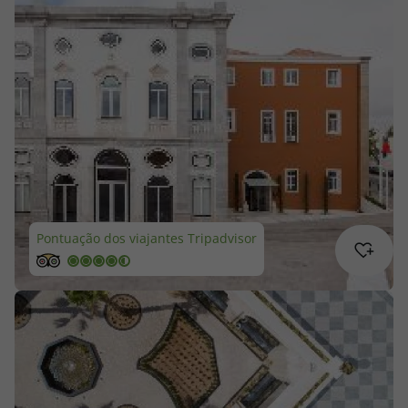
Cruzeiros
Promoções
Especialistas
Cheque Viagem
Rede de Lojas
Pontuação dos viajantes Tripadvisor
Blog TopViagens
Área de Cliente