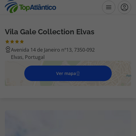
Vila Gale Collection Elvas
Destinos
Avenida 14 de Janeiro nº13, 7350-092
Voos
Elvas, Portugal
Hotéis
Ver mapa
Voos + Hotel
Pacotes de Férias
Disneyland ® Paris
Escapadinhas