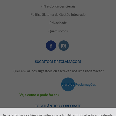
FIN e Condições Gerais
Politica Sistema de Gestão Integrado
Privacidade
Quem somos
SUGESTÕES E RECLAMAÇÕES
Quer enviar-nos sugestões ou escrever-nos uma reclamação?
Veja como o pode fazer »
TOPATLÂNTICO CORPORATE
Ao aceitar os cookies permites que a TopAtlântico adapte o conteúdo