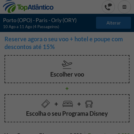
Pesquisar
Porto (OPO)
-
Paris - Orly (ORY)
Alterar
por
10 Ago
a 11 Ago
(
4 Passageiros
)
Voos
Reserve agora o seu voo + hotel e poupe com
descontos até 15%
Escolher voo
Escolha o seu Programa Disney