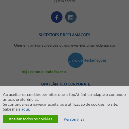
Quem somos
SUGESTÕES E RECLAMAÇÕES
Quer enviar-nos sugestões ou escrever-nos uma reclamação?
Veja como o pode fazer »
TOPATLÂNTICO CORPORATE
Ao aceitar os cookies permites que a TopAtlântico adapte o conteúdo
às tuas preferências.
Se continuares a navegar aceitarás a utilização de cookies no site.
Sabe mais
aqui
.
2026 © Todos os direitos reservados:
RASO - Viagens e Turismo S.A.
Aceitar todos os cookies
RNAVT nº Registo 1819
Personalizar