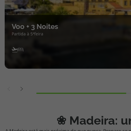
topatlantico@topatlantico.com
Voo + 3 Noites
Partida à 5ªfeira
❀ Madeira: u