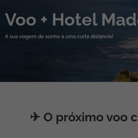
Cruzeiros
Voo + Hotel Mad
Promoções
A sua viagem de sonho a uma curta distância!
Especialistas
Cheque Viagem
Rede de Lojas
Blog TopViagens
✈︎ O próximo voo 
Área de Cliente