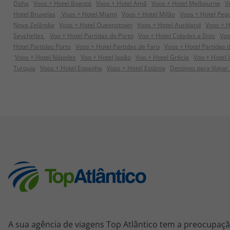
Doha
Voos + Hotel Bogotá
Voos + Hotel Amã
Voos + Hotel Melbourne
V
Hotel Bruxelas
Voos + Hotel Miami
Voos + Hotel Milão
Voos + Hotel Peq
Nova Zelândia
Voos + Hotel Queenstown
Voos + Hotel Auckland
Voos + H
Seychelles
Voo + Hotel Partidas do Porto
Voo + Hotel Cidades a Dois
Voo
Hotel Partidas Porto
Voos + Hotel Partidas de Faro
Voos + Hotel Partidas 
Voos + Hotel Nápoles
Voo + Hotel Japão
Voo + Hotel Grécia
Voo + Hotel
Turquia
Voos + Hotel Espanha
Voos + Hotel Estónia
Destinos para Viajar
A sua agência de viagens Top Atlântico tem a preocupaçã