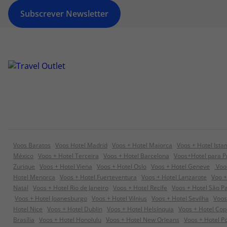
Subscrever Newsletter
Voos Baratos
Voos Hotel Madrid
Voos + Hotel Maiorca
Voos + Hotel Ista
México
Voos + Hotel Terceira
Voos + Hotel Barcelona
Voos+Hotel para P
Zurique
Voos + Hotel Viena
Voos + Hotel Oslo
Voos + Hotel Geneve
Voos
Hotel Menorca
Voos + Hotel Fuerteventura
Voos + Hotel Lanzarote
Voo +
Natal
Voos + Hotel Rio de Janeiro
Voos + Hotel Recife
Voos + Hotel São P
Voos + Hotel Joanesburgo
Voos + Hotel Vilnius
Voos + Hotel Sevilha
Voos
Hotel Nice
Voos + Hotel Dublin
Voos + Hotel Helsínquia
Voos + Hotel Co
Brasília
Voos + Hotel Honolulu
Voos + Hotel New Orleans
Voos + Hotel P