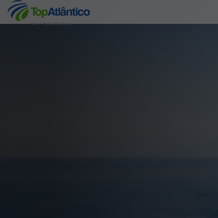
Voo + Hotel Madeira
Destinos
Voos
Hotéis
Voos + Hotel
Pacotes de Férias
Disneyland ® Paris
Escapadinhas