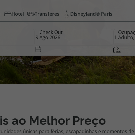
s
Hotel
Transferes
Disneyland® Paris
iagem
Check Out
Ocupa
iagens
is ao Melhor Preço
tunidades únicas para férias, escapadinhas e momentos de