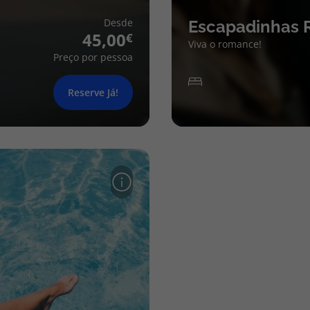
Desde
Escapadinhas 
45,00
Viva o romance!
Preço por pessoa
Reserve Já!