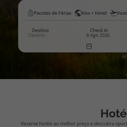
Hotéis
Pacotes de Férias
Voo + Hotel
Voo
Pacotes de Férias
Cheque V
Baratos
Destino
Check In
|
Disneyland ® Paris
Blog TopV
Top
Atlântico
Hoté
Reserve hotéis ao melhor preço e descubra opor