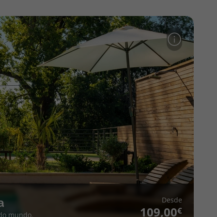
Desde
a
109,00
 do mundo.