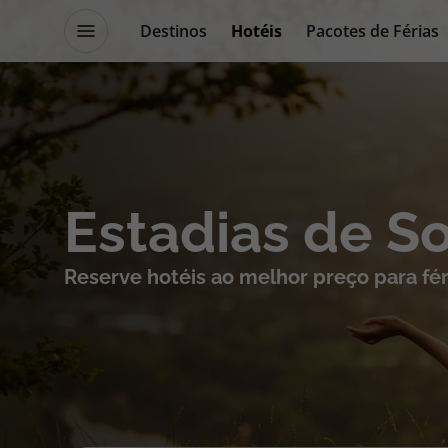
Destinos
Hotéis
Pacotes de Férias
Promoções
Blog TopViagens
Destinos
Escapadi
Estadias de S
Voos
Cruzeiros
Reserve hotéis ao melhor preço para fér
Hotéis
Promoçõe
Voos + Hotel
Especialis