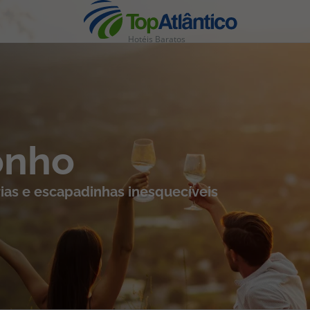
Hotéis Baratos
nhas
onho
ias e escapadinhas inesquecíveis
s
tas