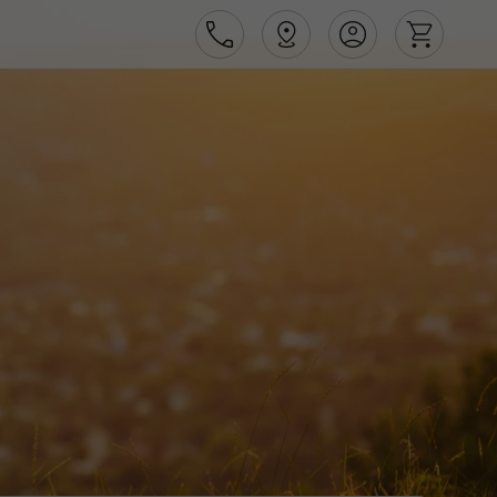
Área de Cliente
Agências
Contactos
Apoio ao cliente em Portugal
218 925 471
Apoio ao cliente no Estrangeiro