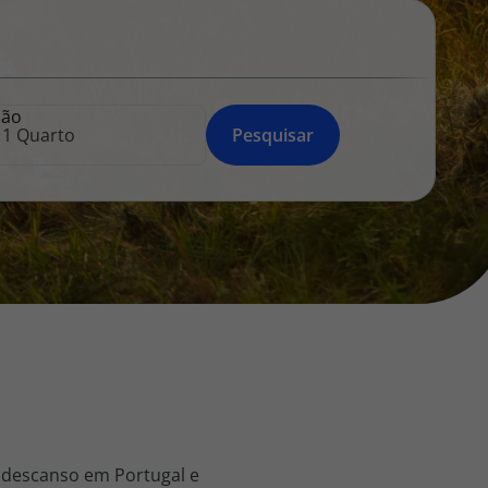
218 925 471
A sua agência de viagens Top Atlântico tem a preocupação de
estar sempre mais perto de si, para maior comodidade e total
facilidade na marcação das suas viagens, tem ainda ao seu
ção
dispor o nosso call center a funcionar todos os dias úteis das
Pesquisar
10:00 às 20:00 e Sábado das 10:00 às 14:00.
 descanso em Portugal e