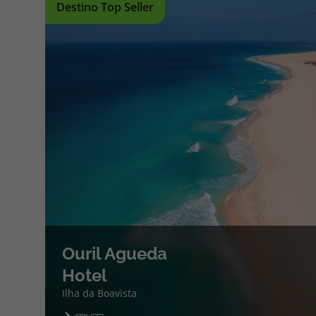
Destino Top Seller
Ouril Agueda
Hotel
Ilha da Boavista