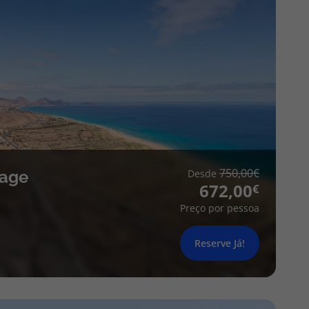
750,00
lage
Desde
672,00
Preço por pessoa
Reserve Já!