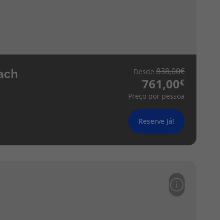
838,00
ach
Desde
761,00
Preço por pessoa
Reserve Já!