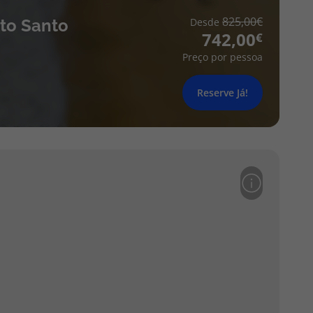
825,00
rto Santo
Desde
742,00
Preço por pessoa
Reserve Já!