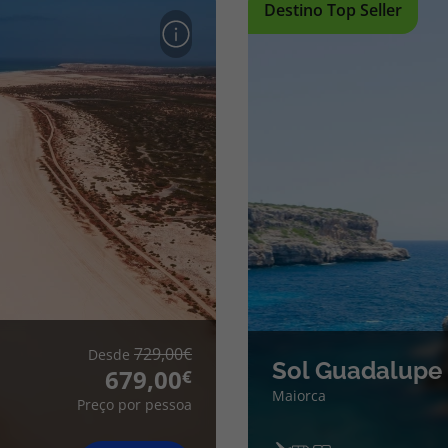
Destino Top Seller
729,00
Desde
Sol Guadalupe
679,00
Maiorca
Preço por pessoa