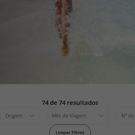
iagem
iagens
74
de 74 resultados
Origem
Mês de Viagem
Nº de
Limpar Filtros