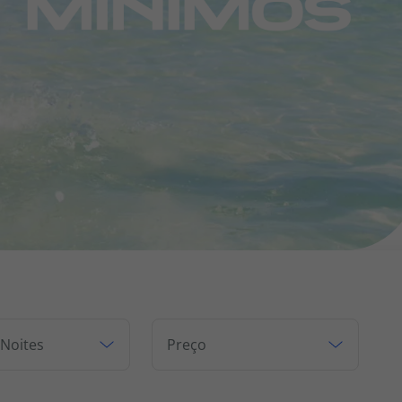
218 925 471
A sua agência de viagens Top Atlântico tem a preocupação de
estar sempre mais perto de si, para maior comodidade e total
facilidade na marcação das suas viagens, tem ainda ao seu
dispor o nosso call center a funcionar todos os dias úteis das
10:00 às 20:00 e Sábado das 10:00 às 14:00.
 Noites
Preço