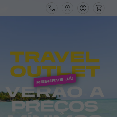
Área de Cliente
Agências
Contactos
Apoio ao cliente em Portugal
218 925 471
Apoio ao cliente no Estrangeiro