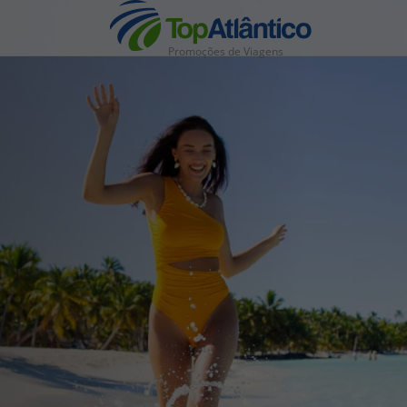
Promoções de Viagens
nhas
s
tas