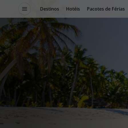
Destinos
Hotéis
Pacotes de Férias
Promoções
Blog TopViagens
Destinos
Escapadi
Voos
Cruzeiros
Hotéis
Promoçõe
Voos + Hotel
Especialis