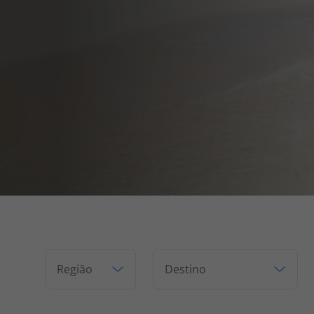
Pacotes de Férias
Cheque V
Disneyland ® Paris
Blog TopV
Região
Destino