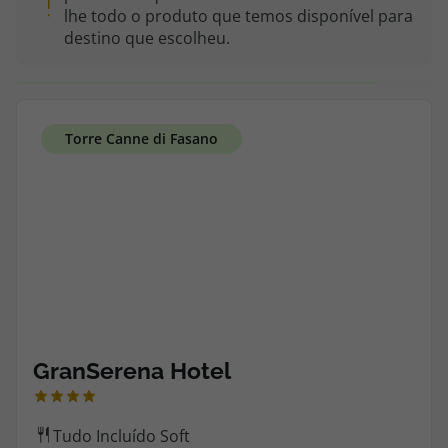
lhe todo o produto que temos disponível para
Cruzeiros
destino que escolheu.
Promoções
Especialistas
Cheque Viagem
Rede de Lojas
Blog TopViagens
Área de Cliente