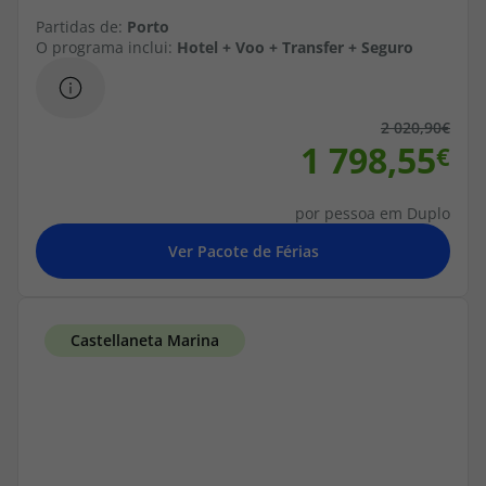
Partidas de:
Porto
Agências
O programa inclui:
Hotel + Voo + Transfer + Seguro
Contactos
2 020,90
1 798,55
Apoio ao cliente em Portugal
218 925 471
por pessoa em Duplo
Custo de uma chamada para a rede fixa nacional.
Apoio ao cliente no Estrangeiro
218 925 471
Custo de uma chamada para a rede fixa nacional.
A sua agência de viagens Top Atlântico tem a preocupação de estar
sempre mais perto de si, para maior comodidade e total facilidade
na marcação das suas viagens, tem ainda ao seu dispor o nosso call
center a funcionar todos os dias úteis das 10:00 às 20:00 e Sábado
das 10:00 às 14:00.