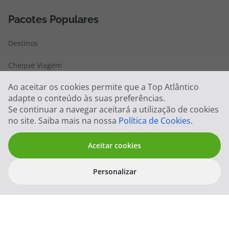
Pacotes Populares
Destinos
Cheque Viagem
Cheque Viagem Corporativo
Ao aceitar os cookies permite que a Top Atlântico
adapte o conteúdo às suas preferências.
Disneyland ® Paris
Se continuar a navegar aceitará a utilização de cookies
no site. Saiba mais na nossa
Política de Cookies
.
Escapadinhas
Hotel
Aceitar cookies
Abrir
Promoções
Personalizar
filtros
Filtros
Limpar Filt
Voos Baratos
Voo + Hotel