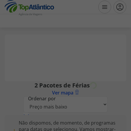
Agência de Viagens
Destinos
Voos
Hotéis
Voos + Hotel
2
Pacotes de Férias
Ver mapa
Pacotes de Férias
Ordenar por
Disneyland ® Paris
Não dispomos, de momento, de programas
Escapadinhas
para datas que selecionou. Vamos mostrar-