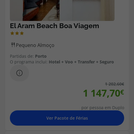
Cruzeiros
Promoções
Especialistas
Partidas de:
Porto
Cheque Viagem
O programa inclui:
Hotel + Voo + Transfer + Seguro
Rede de Lojas
1 202,60
Blog TopViagens
1 147,70
por pessoa em Duplo
Área de Cliente