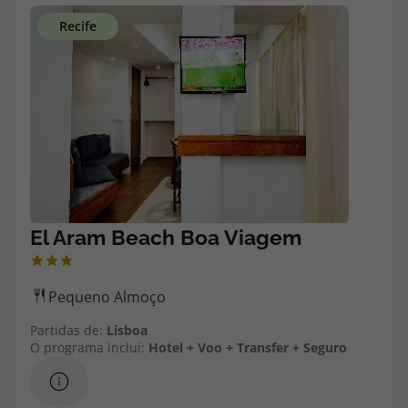
Agências
Contactos
Apoio ao cliente em Portugal
218 925 471
Custo de uma chamada para a rede fixa nacional.
Apoio ao cliente no Estrangeiro
218 925 471
Custo de uma chamada para a rede fixa nacional.
A sua agência de viagens Top Atlântico tem a preocupação de estar
sempre mais perto de si, para maior comodidade e total facilidade
na marcação das suas viagens, tem ainda ao seu dispor o nosso call
Partidas de:
Lisboa
center a funcionar todos os dias úteis das 10:00 às 20:00 e Sábado
O programa inclui:
Hotel + Voo + Transfer + Seguro
das 10:00 às 14:00.