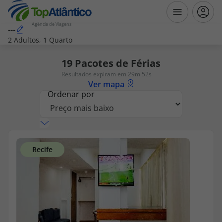
Agência de Viagens
---
2 Adultos, 1 Quarto
Destinos
19
Pacotes de Férias
Resultados expiram em 29m 51s
Voos
Ver mapa
Ordenar por
Hotéis
Voos + Hotel
Pacotes de Férias
Disneyland ® Paris
Escapadinhas