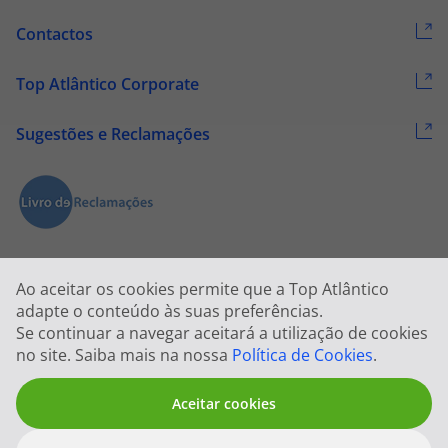
Contactos
Top Atlântico Corporate
Sugestões e Reclamações
Ao aceitar os cookies permite que a Top Atlântico
adapte o conteúdo às suas preferências.
Se continuar a navegar aceitará a utilização de cookies
2026 © Todos os direitos reservados:
Top Atlântico, Viagens e Turismo
no site. Saiba mais na nossa
Política de Cookies
.
S.A. – RNAVT 1833
Aceitar cookies
Abrir