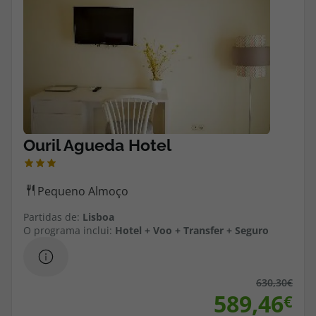
Cruzeiros
Promoções
Especialistas
Cheque Viagem
Rede de Lojas
Blog TopViagens
Partidas de:
Lisboa
O programa inclui:
Hotel + Voo + Transfer + Seguro
Área de Cliente
630,30
589,46