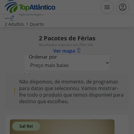
Agência de Viagens
---
2 Adultos, 1 Quarto
Destinos
2
Pacotes de Férias
Resultados expiram em 29m 54s
Voos
Ver mapa
Ordenar por
Hotéis
Não dispomos, de momento, de programas
Voos + Hotel
para datas que selecionou. Vamos mostrar-
lhe todo o produto que temos disponível para
Pacotes de Férias
destino que escolheu.
Disneyland ® Paris
Escapadinhas