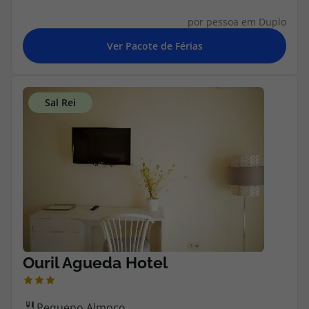
Agências
por pessoa em Duplo
Contactos
Apoio ao cliente em Portugal
218 925 471
Custo de uma chamada para a rede fixa nacional.
Apoio ao cliente no Estrangeiro
218 925 471
Custo de uma chamada para a rede fixa nacional.
A sua agência de viagens Top Atlântico tem a preocupação de estar
sempre mais perto de si, para maior comodidade e total facilidade
na marcação das suas viagens, tem ainda ao seu dispor o nosso call
center a funcionar todos os dias úteis das 10:00 às 20:00 e Sábado
das 10:00 às 14:00.