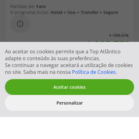
Partidas de:
Faro
O programa inclui:
Hotel + Voo + Transfer + Seguro
1 190,57
1 083,75
Ao aceitar os cookies permite que a Top Atlântico
adapte o conteúdo às suas preferências.
por pessoa em Duplo
Se continuar a navegar aceitará a utilização de cookies
no site. Saiba mais na nossa
Política de Cookies
.
Aceitar cookies
Abrir
Personalizar
filtros
Filtros
Limpar Filt
Nome do Hotel