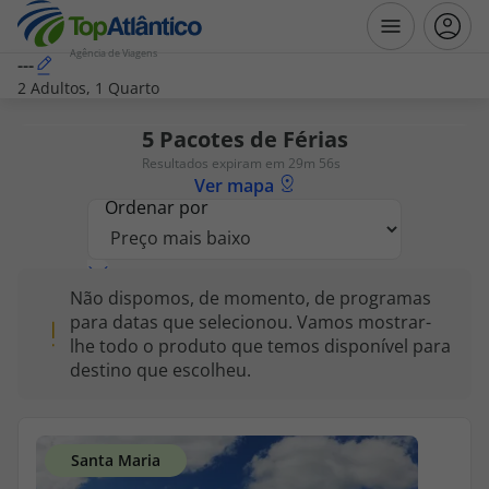
Agência de Viagens
---
2 Adultos, 1 Quarto
Destinos
5
Pacotes de Férias
Resultados expiram em 29m 56s
Voos
Ver mapa
Ordenar por
Hotéis
Não dispomos, de momento, de programas
Voos + Hotel
para datas que selecionou. Vamos mostrar-
lhe todo o produto que temos disponível para
Pacotes de Férias
destino que escolheu.
Disneyland ® Paris
Escapadinhas