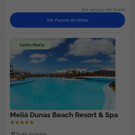
Agências
por pessoa em Duplo
Contactos
Apoio ao cliente em Portugal
218 925 471
Custo de uma chamada para a rede fixa nacional.
Apoio ao cliente no Estrangeiro
218 925 471
Custo de uma chamada para a rede fixa nacional.
A sua agência de viagens Top Atlântico tem a preocupação de estar
sempre mais perto de si, para maior comodidade e total facilidade
na marcação das suas viagens, tem ainda ao seu dispor o nosso call
center a funcionar todos os dias úteis das 10:00 às 20:00 e Sábado
das 10:00 às 14:00.