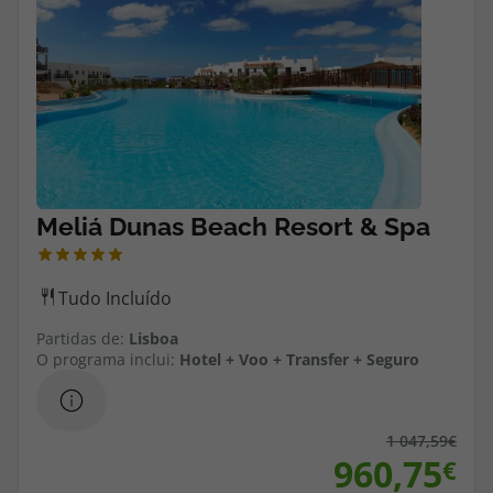
Cruzeiros
Promoções
Especialistas
Cheque Viagem
Rede de Lojas
Blog TopViagens
Partidas de:
Lisboa
O programa inclui:
Hotel + Voo + Transfer + Seguro
Área de Cliente
1 047,59
960,75