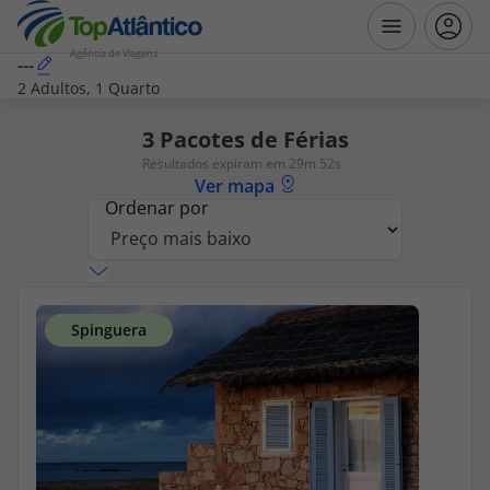
Agência de Viagens
---
2 Adultos, 1 Quarto
Destinos
3
Pacotes de Férias
Resultados expiram em 29m 52s
Voos
Ver mapa
Ordenar por
Hotéis
Voos + Hotel
Pacotes de Férias
Disneyland ® Paris
Escapadinhas