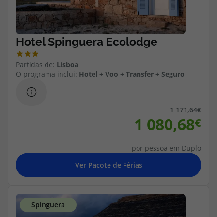
Cruzeiros
Promoções
Partidas de:
Lisboa
Especialistas
O programa inclui:
Hotel + Voo + Transfer + Seguro
Cheque Viagem
1 171,64
Rede de Lojas
1 080,68
Blog TopViagens
por pessoa em Duplo
Área de Cliente