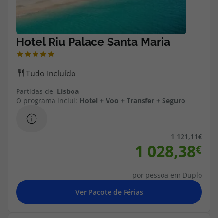
Cruzeiros
Promoções
Especialistas
Partidas de:
Lisboa
Cheque Viagem
O programa inclui:
Hotel + Voo + Transfer + Seguro
Rede de Lojas
1 121,11
Blog TopViagens
1 028,38
por pessoa em Duplo
Área de Cliente