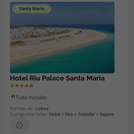
Agências
Contactos
Apoio ao cliente em Portugal
218 925 471
Custo de uma chamada para a rede fixa nacional.
Apoio ao cliente no Estrangeiro
218 925 471
Custo de uma chamada para a rede fixa nacional.
A sua agência de viagens Top Atlântico tem a preocupação de estar
sempre mais perto de si, para maior comodidade e total facilidade
na marcação das suas viagens, tem ainda ao seu dispor o nosso call
Partidas de:
Lisboa
center a funcionar todos os dias úteis das 10:00 às 20:00 e Sábado
O programa inclui:
Hotel + Voo + Transfer + Seguro
das 10:00 às 14:00.