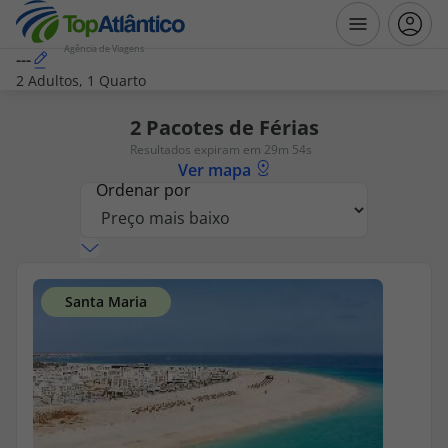
Agência de Viagens
---
2 Adultos, 1 Quarto
Destinos
2
Pacotes de Férias
Resultados expiram em 29m 54s
Voos
Ver mapa
Ordenar por
Hotéis
Voos + Hotel
Pacotes de Férias
Disneyland ® Paris
Escapadinhas