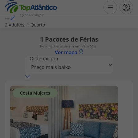
Agência de Viagens
---
2 Adultos, 1 Quarto
Destinos
1
Pacotes de Férias
Resultados expiram em 29m 55s
Voos
Ver mapa
Ordenar por
Hotéis
Voos + Hotel
Pacotes de Férias
Disneyland ® Paris
Escapadinhas