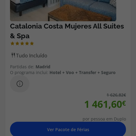
Cruzeiros
Promoções
Especialistas
Cheque Viagem
Partidas de:
Madrid
O programa inclui:
Hotel + Voo + Transfer + Seguro
Rede de Lojas
Blog TopViagens
1 626,82
1 461,60
por pessoa em Duplo
Área de Cliente