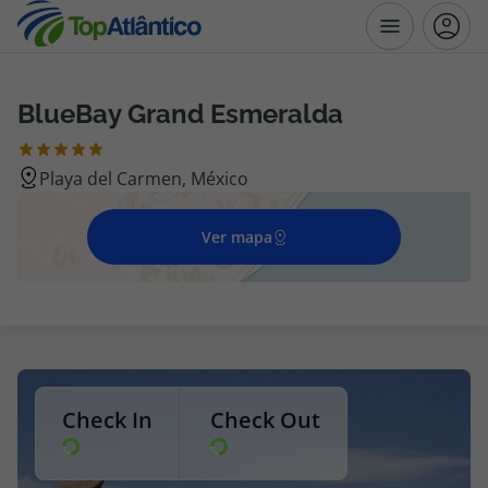
BlueBay Grand Esmeralda
Destinos
Playa del Carmen, México
Voos
Ver mapa
Hotéis
Voos + Hotel
Pacotes de Férias
Disneyland ® Paris
Check In
Check Out
Escapadinhas