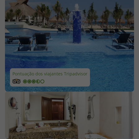
Cruzeiros
Promoções
Especialistas
Cheque Viagem
Pontuação dos viajantes Tripadvisor
Rede de Lojas
Blog TopViagens
Área de Cliente