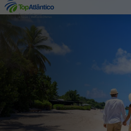
Pacotes de Viagens
e Férias | Melhores Ofertas
Destinos
Voos
Hotéis
Voos + Hotel
Pacotes de Férias
Disneyland ® Paris
Escapadinhas