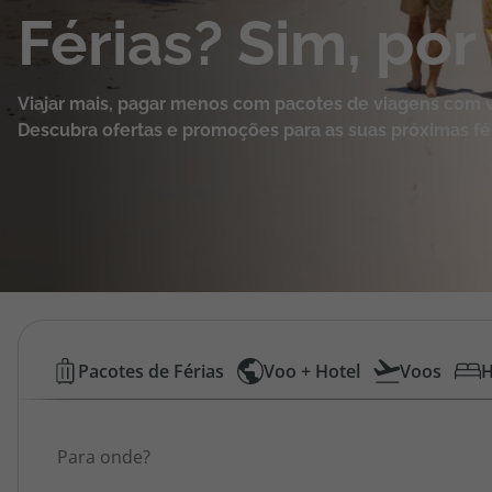
Férias? Sim, por
Cruzeiros
Promoções
Viajar mais, pagar menos com pacotes de viagens com v
Descubra ofertas e promoções para as suas próximas fér
Especialistas
Cheque Viagem
Rede de Lojas
Blog TopViagens
Pacotes
Pacotes de Férias
Voo + Hotel
Voos
H
de
Área de Cliente
Gostava de ir para...
Viagens