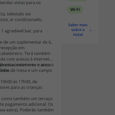
berdas vistas para os
Wi-Fi
a, televisão via
size, ar condicionado,
Saber mais
sobre o
agradável bar, para
Hotel
 e de um suplementar de 6,
a recepção em
 cabeleireiro. Terá também
inda com acesso à Internet
e de estacionamento e uma
 piscinas exteriores e acesso
lube.
m ténis de mesa e um campo
 10h00 às 17h00, de
riores para as crianças
ar, como também um terraço
nte pagamento adicional. Os
taxa extra). Poderão também