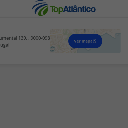
mental 139, , 9000-098
Ver mapa
tugal
nhas
s
tas