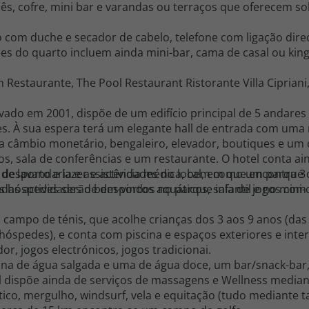
s, cofre, mini bar e varandas ou terraços que oferecem so
om duche e secador de cabelo, telefone com ligação direct
des do quarto incluem ainda mini-bar, cama de casal ou king
Restaurante, The Pool Restaurant Ristorante Villa Cipriani, 1 
vado em 2001, dispõe de um edifício principal de 5 andares
tes. À sua espera terá um elegante hall de entrada com um
ra câmbio monetário, bengaleiro, elevador, boutiques e um
gos, sala de conferências e um restaurante. O hotel conta a
to, de lavandaria e assistência médica, bem como um parqu
 desporto e lazer e actividades no local, em que encontra 3
hóspedes serão bem-vindos no parque infantil e no mini-c
iadas actividades de desportos aquáticos, sala de jogos co
campo de ténis, que acolhe crianças dos 3 aos 9 anos (das
 hóspedes), e conta com piscina e espaços exteriores e inte
, jogos electrónicos, jogos tradicionai.
scina de água salgada e uma de água doce, um bar/snack-b
l dispõe ainda de serviços de massagens e Wellness media
tico, mergulho, windsurf, vela e equitação (tudo mediante 