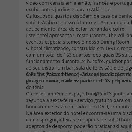
vídeo com canais em alemão, francês e portuguê
exuberantes jardins e para o Atlântico.
Os luxuosos quartos dispõem de casa de banho c
satélite/cabo e acesso à Internet. As comodida
aquecimento, área de estar, varanda e cofre.
Este hotel apresenta 5 restaurantes, The William 
eventos especiais temos o nosso Dining Room
O hotel climatizado, construído em 1891 e reno
com um total de 163 quartos, dos quais 35 sui
funcionamento durante 24 h, cofre, guichet pa
ao seu dispor um bar, sala de televisão e de jo
sem fios (taxa adicional). Os serviços de quar
O Reid''s Palace oferece variadas instalações de
garagem completam estas ofertas. Os pequenos 
directo ao mar, onde se pode desfrutar de var
de ténis.
Oferece também o espaço Fun@Reid''s junto ao 
segunda a sexta-feira - serviço gratuito para os
brincarem e está equipado com DVD, computador
Na área exterior do hotel encontra-se uma pi
com espreguiçadeiras e chapéus-de-sol. O hote
adeptos de desporto poderão praticar ski aquá