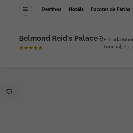
Destinos
Hotéis
Pacotes de Férias
Promoções
Blog TopViagens
Belmond Reid's Palace
Estrada Monu
Funchal, Por
Destinos
Escapadi
Voos
Cruzeiros
Hotéis
Promoçõe
Voos + Hotel
Especialis