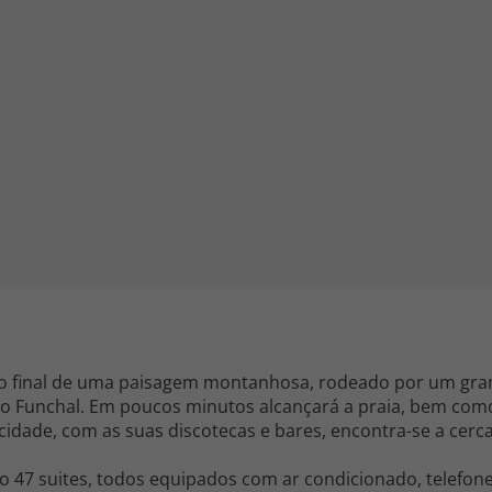
iagem
iagens
 no final de uma paisagem montanhosa, rodeado por um gra
a do Funchal. Em poucos minutos alcançará a praia, bem co
 cidade, com as suas discotecas e bares, encontra-se a cerc
do 47 suites, todos equipados com ar condicionado, telefone