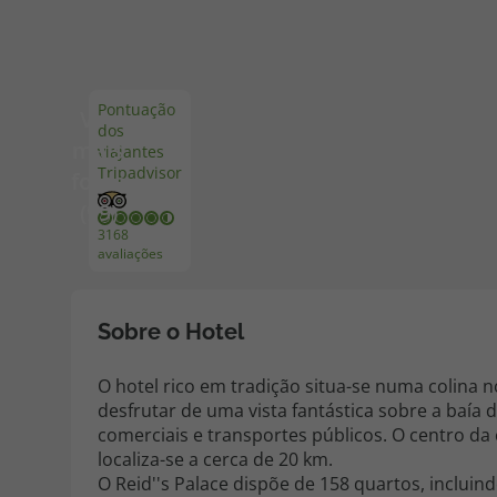
Pacotes de Férias
Cheque V
Pontuação
Ver
dos
Disneyland ® Paris
Blog TopV
mais
viajantes
Tripadvisor
fotos
(99)
3168
avaliações
Sobre o Hotel
O hotel rico em tradição situa-se numa colina
desfrutar de uma vista fantástica sobre a baí
comerciais e transportes públicos. O centro da
localiza-se a cerca de 20 km.
O Reid''s Palace dispõe de 158 quartos, incluin